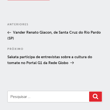
Navegação
Post
ANTERIORES
de
anterior
Vander Renato Giacon, de Santa Cruz do Rio Pardo
Post
(SP)
Próximo
PRÓXIMO
post
Sakata participa de entrevistas sobre a cultura do
tomate no Portal G1 da Rede Globo
Pesquisar
Pesqui
por: