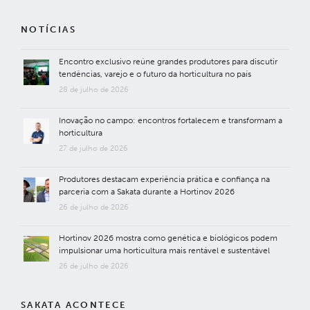
NOTÍCIAS
Encontro exclusivo reúne grandes produtores para discutir
tendências, varejo e o futuro da horticultura no país
28 de julho de 2026
Inovação no campo: encontros fortalecem e transformam a
horticultura
27 de julho de 2026
Produtores destacam experiência prática e confiança na
parceria com a Sakata durante a Hortinov 2026
26 de julho de 2026
Hortinov 2026 mostra como genética e biológicos podem
impulsionar uma horticultura mais rentável e sustentável
26 de julho de 2026
SAKATA ACONTECE