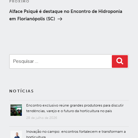
Próximo
PRÓXIMO
post
Alface Psiquê é destaque no Encontro de Hidroponia
em Florianópolis (SC)
Pesquisar
Pesqui
por:
NOTÍCIAS
Encontro exclusivo reúne grandes produtores para discutir
tendências, varejo e o futuro da horticultura no país
28 de julho de 2026
Inovação no campo: encontros fortalecem e transformam a
horticultura