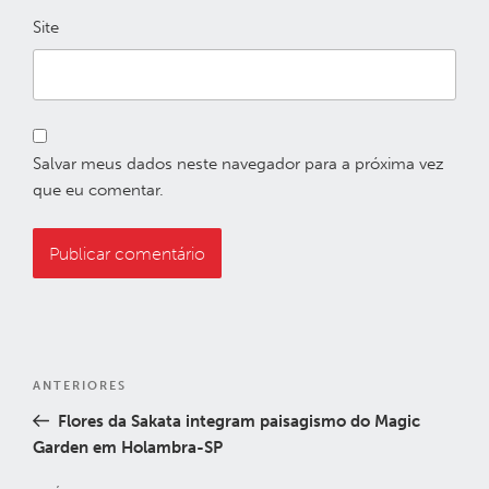
Site
Salvar meus dados neste navegador para a próxima vez
que eu comentar.
Navegação
Post
ANTERIORES
de
anterior
Flores da Sakata integram paisagismo do Magic
Post
Garden em Holambra-SP