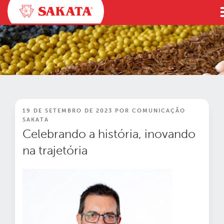
Pular
para
o
conteúdo
PUBLICADO
19 DE SETEMBRO DE 2023
POR
COMUNICAÇÃO
EM
SAKATA
Celebrando a história, inovando
na trajetória