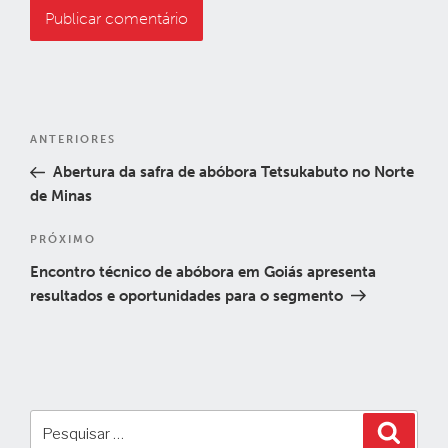
Navegação
Post
ANTERIORES
de
anterior
Abertura da safra de abóbora Tetsukabuto no Norte
Post
de Minas
Próximo
PRÓXIMO
post
Encontro técnico de abóbora em Goiás apresenta
resultados e oportunidades para o segmento
Pesquisar
Pesqui
por: