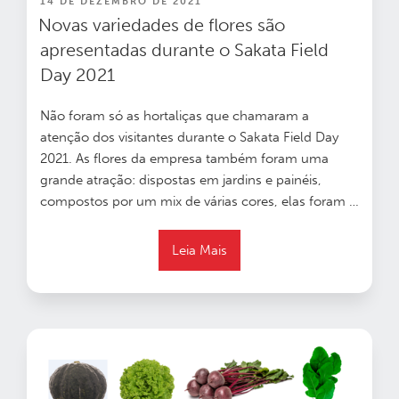
PUBLICADO
14 DE DEZEMBRO DE 2021
EM
Novas variedades de flores são
apresentadas durante o Sakata Field
Day 2021
Não foram só as hortaliças que chamaram a
atenção dos visitantes durante o Sakata Field Day
2021. As flores da empresa também foram uma
grande atração: dispostas em jardins e painéis,
compostos por um mix de várias cores, elas foram …
Leia Mais