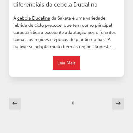
diferenciais da cebola Dudalina
A
cebola Dudalina
da Sakata é uma variedade
híbrida de ciclo precoce, que tem como principal
característica a excelente adaptação aos diferentes
climas, às regiões e épocas de plantio no país.
A
cultivar se adapta muito bem às regiões Sudeste, …
Leia Mais
Paginação
Página
Próx
Página
8
anterior
pági
de
posts