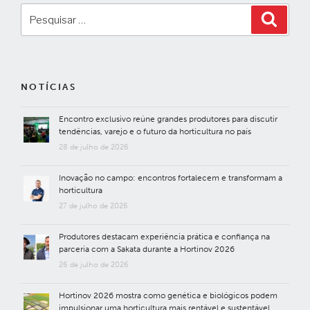
Pesquisar
Pesqui
por:
NOTÍCIAS
Encontro exclusivo reúne grandes produtores para discutir
tendências, varejo e o futuro da horticultura no país
28 de julho de 2026
Inovação no campo: encontros fortalecem e transformam a
horticultura
27 de julho de 2026
Produtores destacam experiência prática e confiança na
parceria com a Sakata durante a Hortinov 2026
26 de julho de 2026
Hortinov 2026 mostra como genética e biológicos podem
impulsionar uma horticultura mais rentável e sustentável