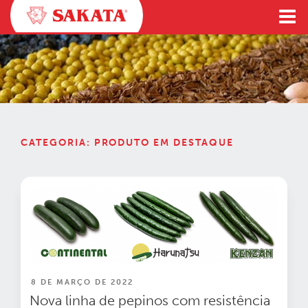
Pular
para
o
conteúdo
CATEGORIA:
PRODUTO EM DESTAQUE
PUBLICADO
8 DE MARÇO DE 2022
EM
Nova linha de pepinos com resistência