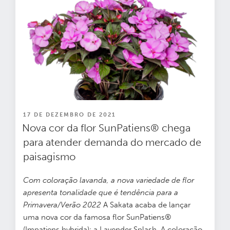
PUBLICADO
17 DE DEZEMBRO DE 2021
EM
Nova cor da flor SunPatiens® chega
para atender demanda do mercado de
paisagismo
Com coloração lavanda, a nova variedade de flor
apresenta tonalidade que é tendência para a
Primavera/Verão 2022
A Sakata acaba de lançar
uma nova cor da famosa flor SunPatiens®
(Impatiens hybrida): a Lavender Splash. A coloração