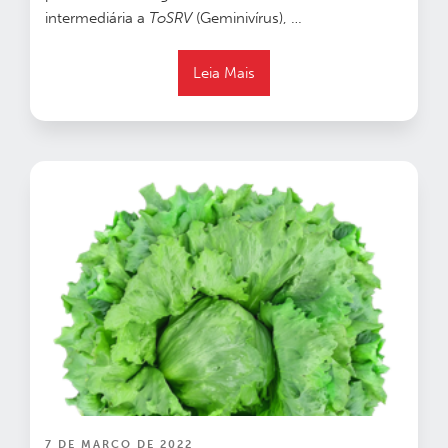
intermediária a
ToSRV
(Geminivírus), …
Leia Mais
PUBLICADO
7 DE MARÇO DE 2022