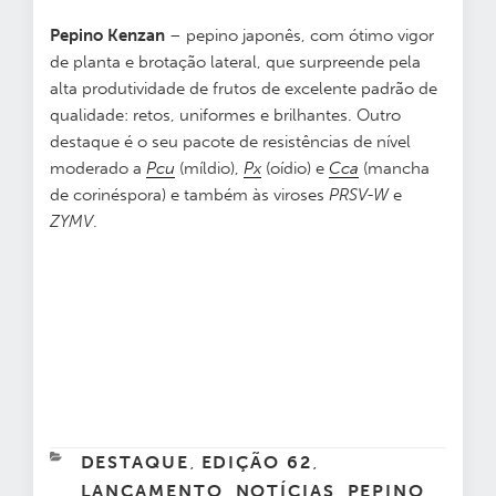
Pepino Kenzan
– pepino japonês, com ótimo vigor
de planta e brotação lateral, que surpreende pela
alta produtividade de frutos de excelente padrão de
qualidade: retos, uniformes e brilhantes. Outro
destaque é o seu pacote de resistências de nível
moderado a
Pcu
(míldio),
Px
(oídio) e
Cca
(mancha
de corinéspora) e também às viroses
PRSV-W
e
ZYMV
.
CATEGORIAS
DESTAQUE
EDIÇÃO 62
,
,
LANÇAMENTO
NOTÍCIAS
PEPINO
,
,
,