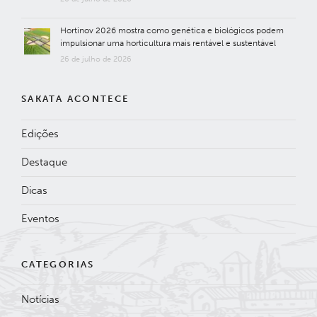
Hortinov 2026 mostra como genética e biológicos podem
impulsionar uma horticultura mais rentável e sustentável
26 de julho de 2026
SAKATA ACONTECE
Edições
Destaque
Dicas
Eventos
CATEGORIAS
Notícias