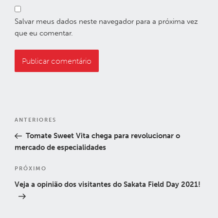
Salvar meus dados neste navegador para a próxima vez
que eu comentar.
Navegação
Post
ANTERIORES
de
anterior
Tomate Sweet Vita chega para revolucionar o
Post
mercado de especialidades
Próximo
PRÓXIMO
post
Veja a opinião dos visitantes do Sakata Field Day 2021!