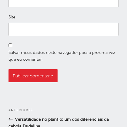
Site
Salvar meus dados neste navegador para a próxima vez
que eu comentar.
Navegação
Post
ANTERIORES
de
anterior
Versatilidade no plantio: um dos diferenciais da
Post
cebola Dudalina