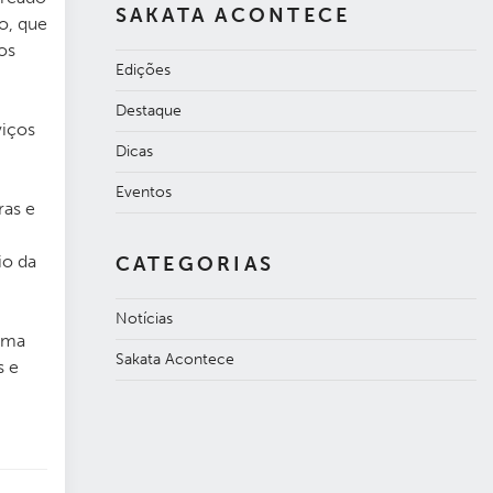
SAKATA ACONTECE
o, que
os
Edições
Destaque
viços
Dicas
Eventos
ras e
io da
CATEGORIAS
Notícias
orma
Sakata Acontece
s e