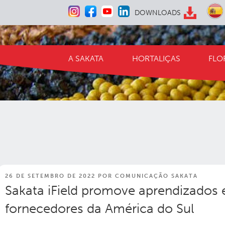
Pular
DOWNLOADS
para
o
conteúdo
A SAKATA
HORTALIÇAS
FLO
PUBLICADO
26 DE SETEMBRO DE 2022
POR
COMUNICAÇÃO SAKATA
EM
Sakata iField promove aprendizados e
fornecedores da América do Sul