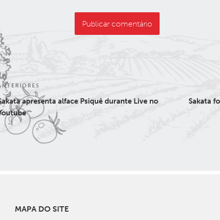
Navegação
Post
ANTERIORES
de
anterior
Sakata apresenta alface Psiquê durante Live no
Sakata f
Post
Youtube
MAPA DO SITE