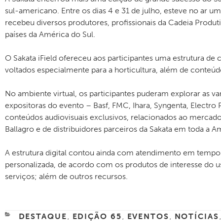
sul-americano. Entre os dias 4 e 31 de julho, esteve no ar u
recebeu diversos produtores, profissionais da Cadeia Produt
países da América do Sul.
O Sakata iField ofereceu aos participantes uma estrutura d
voltados especialmente para a horticultura, além de conteú
No ambiente virtual, os participantes puderam explorar as v
expositoras do evento – Basf, FMC, Ihara, Syngenta, Electr
conteúdos audiovisuais exclusivos, relacionados ao mercado
Ballagro e de distribuidores parceiros da Sakata em toda a A
A estrutura digital contou ainda com atendimento em tempo 
personalizada, de acordo com os produtos de interesse do 
serviços; além de outros recursos.
CATEGORIAS
DESTAQUE
EDIÇÃO 65
EVENTOS
NOTÍCIAS
,
,
,