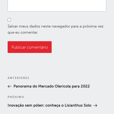
Salvar meus dados neste navegador para a próxima vez
que eu comentar.
Navegação
Post
ANTERIORES
de
anterior
Panorama do Mercado Olerícola para 2022
Post
Próximo
PRÓXIMO
post
Inovação sem pólen: conheça o Lisianthus Solo