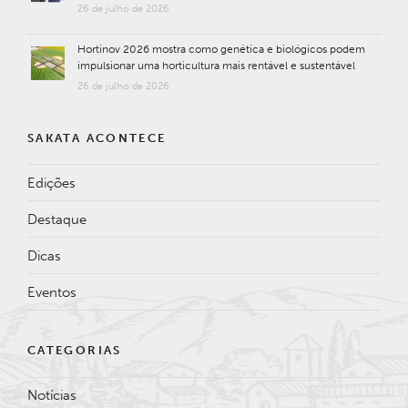
26 de julho de 2026
Hortinov 2026 mostra como genética e biológicos podem
impulsionar uma horticultura mais rentável e sustentável
26 de julho de 2026
SAKATA ACONTECE
Edições
Destaque
Dicas
Eventos
CATEGORIAS
Notícias