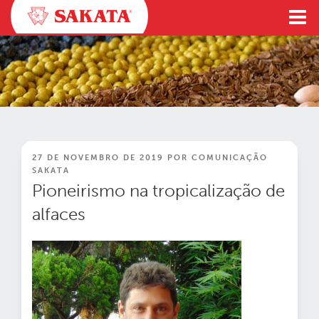
Pular
para
o
conteúdo
PUBLICADO
27 DE NOVEMBRO DE 2019
POR
COMUNICAÇÃO
EM
SAKATA
Pioneirismo na tropicalização de
alfaces