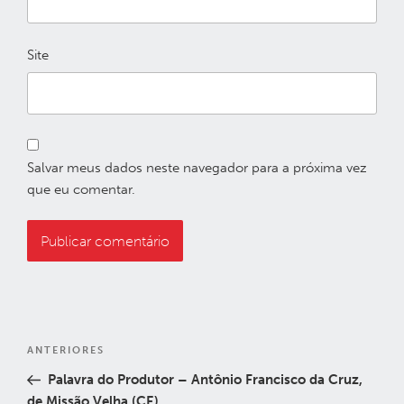
Site
Salvar meus dados neste navegador para a próxima vez
que eu comentar.
Navegação
Post
ANTERIORES
de
anterior
Palavra do Produtor – Antônio Francisco da Cruz,
Post
de Missão Velha (CE)