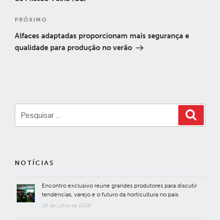
Próximo
PRÓXIMO
post
Alfaces adaptadas proporcionam mais segurança e
qualidade para produção no verão
Pesquisar
Pesqui
por:
NOTÍCIAS
Encontro exclusivo reúne grandes produtores para discutir
tendências, varejo e o futuro da horticultura no país
28 de julho de 2026