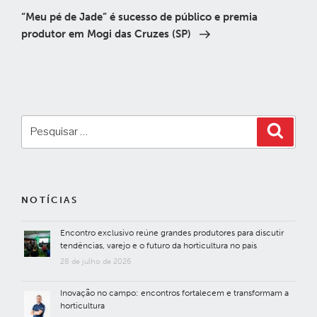
post
“Meu pé de Jade” é sucesso de público e premia
produtor em Mogi das Cruzes (SP)
Pesquisar
Pesqui
por:
NOTÍCIAS
Encontro exclusivo reúne grandes produtores para discutir
tendências, varejo e o futuro da horticultura no país
28 de julho de 2026
Inovação no campo: encontros fortalecem e transformam a
horticultura