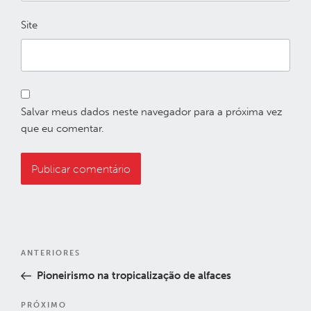
Site
Salvar meus dados neste navegador para a próxima vez
que eu comentar.
Navegação
Post
ANTERIORES
de
anterior
Pioneirismo na tropicalização de alfaces
Post
Próximo
PRÓXIMO