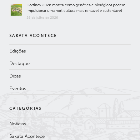
Hortinov 2026 mostra como genética e biológicos podem
impulsionar uma horticultura mais rentável e sustentável
26 de julho de 2026
SAKATA ACONTECE
Edições
Destaque
Dicas
Eventos
CATEGORIAS
Notícias
Sakata Acontece