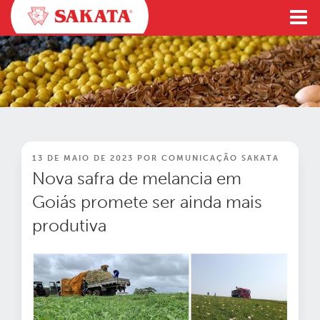
Pular
para
o
conteúdo
PUBLICADO
13 DE MAIO DE 2023
POR
COMUNICAÇÃO SAKATA
EM
Nova safra de melancia em
Goiás promete ser ainda mais
produtiva