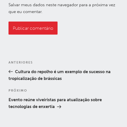
Salvar meus dados neste navegador para a próxima vez
que eu comentar.
Navegação
Post
ANTERIORES
de
anterior
Cultura do repolho é um exemplo de sucesso na
Post
tropicalização de brássicas
Próximo
PRÓXIMO
post
Evento reúne viveiristas para atualização sobre
tecnologias de enxertia