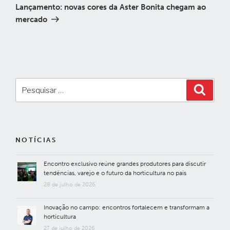
post
Lançamento: novas cores da Aster Bonita chegam ao
mercado
Pesquisar
Pesqui
por:
NOTÍCIAS
Encontro exclusivo reúne grandes produtores para discutir
tendências, varejo e o futuro da horticultura no país
28 de julho de 2026
Inovação no campo: encontros fortalecem e transformam a
horticultura
27 de julho de 2026