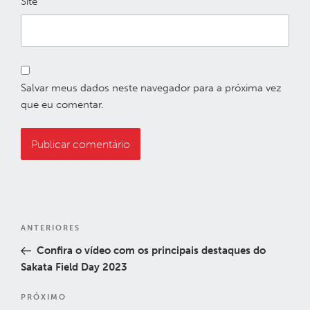
Site
Salvar meus dados neste navegador para a próxima vez
que eu comentar.
Navegação
Post
ANTERIORES
de
anterior
Confira o vídeo com os principais destaques do
Post
Sakata Field Day 2023
Próximo
PRÓXIMO