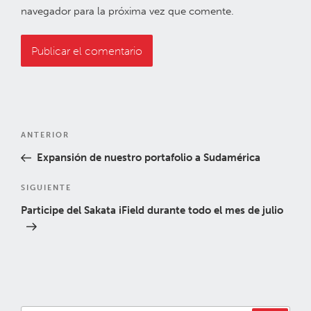
navegador para la próxima vez que comente.
Navegación
Entrada
ANTERIOR
de
anterior:
Expansión de nuestro portafolio a Sudamérica
entradas
Siguiente
SIGUIENTE
entrada
Participe del Sakata iField durante todo el mes de julio