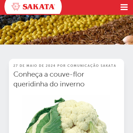
Pular
para
o
conteúdo
PUBLICADO
27 DE MAIO DE 2024
POR
COMUNICAÇÃO SAKATA
EM
Conheça a couve-flor
queridinha do inverno