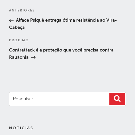
Navegação
Post
ANTERIORES
de
anterior
Alface Psiquê entrega ótima resistência ao Vira-
Post
Cabeça
Próximo
PRÓXIMO
post
Contrattack é a proteção que você precisa contra
Ralstonia
Pesquisar
Pesqui
por:
NOTÍCIAS