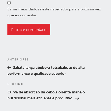
Salvar meus dados neste navegador para a próxima vez
que eu comentar.
Navegação
Post
ANTERIORES
de
anterior
Sakata lança abóbora tetsukabuto de alta
Post
performance e qualidade superior
Próximo
PRÓXIMO
post
Curva de absorção da cebola orienta manejo
nutricional mais eficiente e produtivo