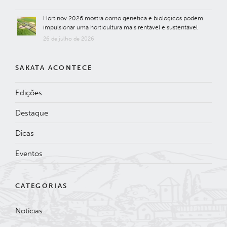
Hortinov 2026 mostra como genética e biológicos podem
impulsionar uma horticultura mais rentável e sustentável
26 de julho de 2026
SAKATA ACONTECE
Edições
Destaque
Dicas
Eventos
CATEGORIAS
Notícias