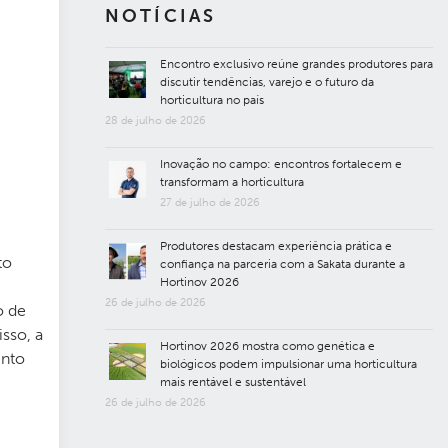
NOTÍCIAS
Encontro exclusivo reúne grandes produtores para
discutir tendências, varejo e o futuro da
horticultura no país
28 de julho de 2026
Inovação no campo: encontros fortalecem e
transformam a horticultura
27 de julho de 2026
Produtores destacam experiência prática e
to
confiança na parceria com a Sakata durante a
Hortinov 2026
26 de julho de 2026
o de
sso, a
Hortinov 2026 mostra como genética e
ento
biológicos podem impulsionar uma horticultura
mais rentável e sustentável
26 de julho de 2026