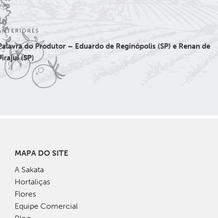
Navegação
Post
ANTERIORES
de
anterior
Palavra do Produtor – Eduardo de Reginópolis (SP) e Renan de
Post
Pirajuí (SP)
MAPA DO SITE
A Sakata
Hortaliças
Flores
Equipe Comercial