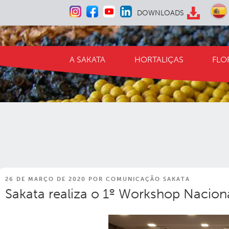
Pular
DOWNLOADS
para
o
conteúdo
A SAKATA
HORTALIÇAS
FLO
PUBLICADO
26 DE MARÇO DE 2020
POR
COMUNICAÇÃO SAKATA
EM
Sakata realiza o 1º Workshop Nacion