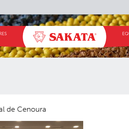
RES
EQ
al de Cenoura