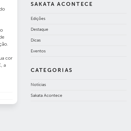
SAKATA ACONTECE
 do
Edições
Destaque
no
 de
Dicas
ção.
Eventos
ua cor
, a
CATEGORIAS
Notícias
Sakata Acontece