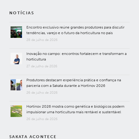
NOTÍCIAS
Encontro exclusivo reúne grandes produtores para discutir
tendências, varejo e o futuro da horticultura no país
28 de julho de 2026
Inovação no campo: encontros fortalecem e transformam a
horticultura
27 de julho de 2026
Produtores destacam experiência prática e confiança na
parceria com a Sakata durante a Hortinov 2026
26 de julho de 2026
Hortinov 2026 mostra como genética e biológicos podem
impulsionar uma horticultura mais rentável e sustentável
26 de julho de 2026
SAKATA ACONTECE