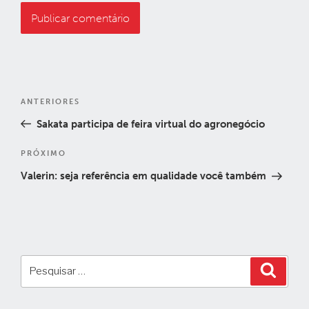
Navegação
Post
ANTERIORES
de
anterior
Sakata participa de feira virtual do agronegócio
Post
Próximo
PRÓXIMO
post
Valerin: seja referência em qualidade você também
Pesquisar
Pesqui
por: