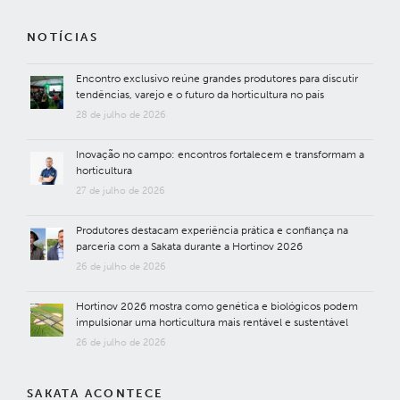
NOTÍCIAS
Encontro exclusivo reúne grandes produtores para discutir
tendências, varejo e o futuro da horticultura no país
28 de julho de 2026
Inovação no campo: encontros fortalecem e transformam a
horticultura
27 de julho de 2026
Produtores destacam experiência prática e confiança na
parceria com a Sakata durante a Hortinov 2026
26 de julho de 2026
Hortinov 2026 mostra como genética e biológicos podem
impulsionar uma horticultura mais rentável e sustentável
26 de julho de 2026
SAKATA ACONTECE