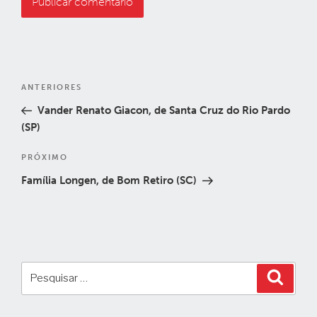
Navegação
Post
ANTERIORES
de
anterior
Vander Renato Giacon, de Santa Cruz do Rio Pardo
Post
(SP)
Próximo
PRÓXIMO
post
Família Longen, de Bom Retiro (SC)
Pesquisar
Pesqui
por: