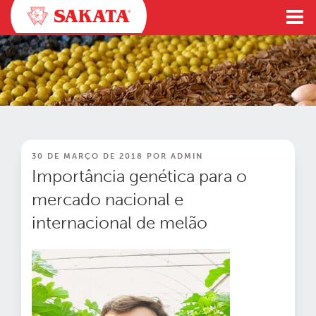
Pular
para
o
conteúdo
PUBLICADO
30 DE MARÇO DE 2018
POR
ADMIN
EM
Importância genética para o
mercado nacional e
internacional de melão