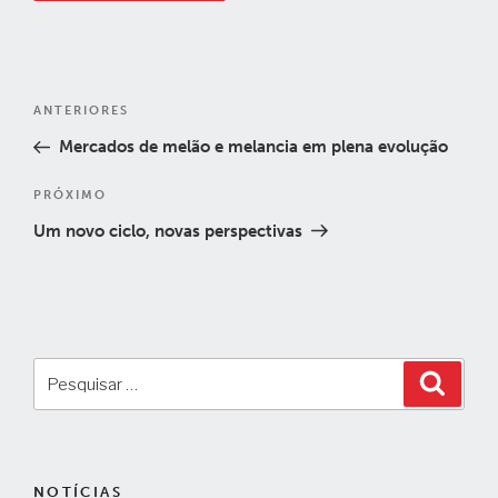
Navegação
Post
ANTERIORES
de
anterior
Mercados de melão e melancia em plena evolução
Post
Próximo
PRÓXIMO
post
Um novo ciclo, novas perspectivas
Pesquisar
Pesqui
por:
NOTÍCIAS