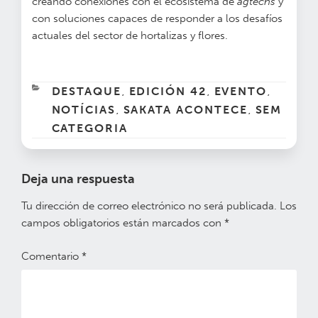
creando conexiones con el ecosistema de
agtechs
y
con soluciones capaces de responder a los desafíos
actuales del sector de hortalizas y flores.
CATEGORÍAS
DESTAQUE
EDICIÓN 42
EVENTO
,
,
,
NOTÍCIAS
SAKATA ACONTECE
SEM
,
,
CATEGORIA
Deja una respuesta
Tu dirección de correo electrónico no será publicada.
Los
campos obligatorios están marcados con
*
Comentario
*