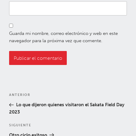
Guarda mi nombre, correo electrónico y web en este
navegador para la próxima vez que comente.
Navegación
Entrada
ANTERIOR
de
anterior:
Lo que dijeron quienes visitaron el Sakata Field Day
entradas
2023
Siguiente
SIGUIENTE
entrada
Otro ciclo exitoso