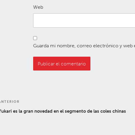
Web
Guarda mi nombre, correo electrónico y web 
Navegación
Entrada
ANTERIOR
de
anterior:
Yukari es la gran novedad en el segmento de las coles chinas
entradas