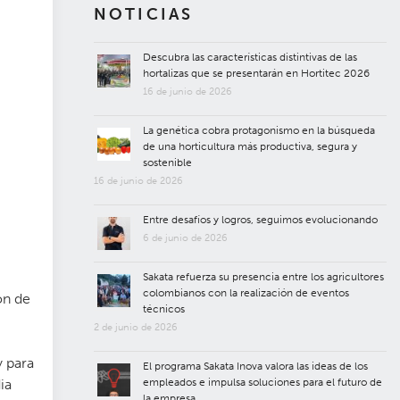
NOTICIAS
Descubra las características distintivas de las
hortalizas que se presentarán en Hortitec 2026
16 de junio de 2026
La genética cobra protagonismo en la búsqueda
de una horticultura más productiva, segura y
sostenible
16 de junio de 2026
Entre desafíos y logros, seguimos evolucionando
6 de junio de 2026
Sakata refuerza su presencia entre los agricultores
colombianos con la realización de eventos
ón de
técnicos
2 de junio de 2026
y para
El programa Sakata Inova valora las ideas de los
ia
empleados e impulsa soluciones para el futuro de
la empresa