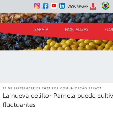
Ir
DESCARGAR
al
contenido
SAKATA
HORTALIZAS
FLO
PUBLICADO
25 DE SEPTIEMBRE DE 2023
POR
COMUNICAÇÃO SAKATA
EN
La nueva coliflor Pamela puede culti
fluctuantes