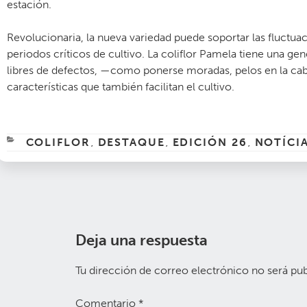
estación.
Revolucionaria, la nueva variedad puede soportar las fluctua
periodos críticos de cultivo. La coliflor Pamela tiene una g
libres de defectos, —como ponerse moradas, pelos en la cabez
características que también facilitan el cultivo.
CATEGORÍAS
COLIFLOR
DESTAQUE
EDICIÓN 26
NOTÍCI
,
,
,
Deja una respuesta
Tu dirección de correo electrónico no será pub
Comentario
*