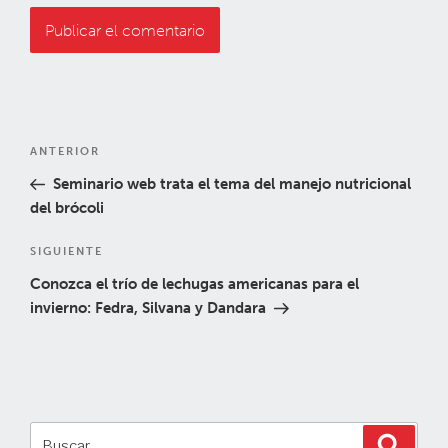
Navegación
Entrada
ANTERIOR
de
anterior:
Seminario web trata el tema del manejo nutricional
entradas
del brócoli
Siguiente
SIGUIENTE
entrada
Conozca el trío de lechugas americanas para el
invierno: Fedra, Silvana y Dandara
Buscar
Buscar