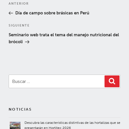
Navegación
Entrada
ANTERIOR
de
anterior:
Día de campo sobre brásicas en Perú
entradas
Siguiente
SIGUIENTE
entrada
Seminario web trata el tema del manejo nutricional del
brócoli
Buscar
Buscar
por:
NOTICIAS
Descubra las características distintivas de las hortalizas que se
presentarán en Hortitec 2026