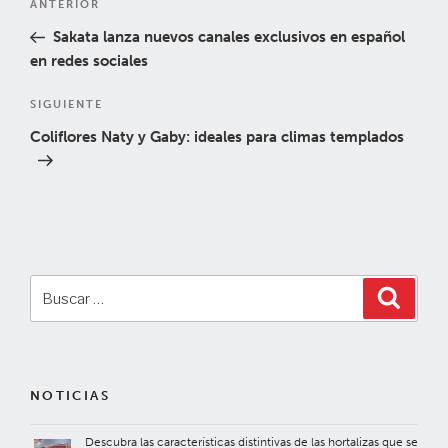
Entrada
ANTERIOR
de
anterior:
Sakata lanza nuevos canales exclusivos en español
entradas
en redes sociales
Siguiente
SIGUIENTE
entrada
Coliflores Naty y Gaby: ideales para climas templados
Buscar
Buscar
por:
NOTICIAS
Descubra las características distintivas de las hortalizas que se