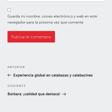
Guarda mi nombre, correo electrónico y web en este
navegador para la próxima vez que comente.
Navegación
Entrada
ANTERIOR
de
anterior:
Experiencia global en calabazas y calabacines
entradas
Siguiente
SIGUIENTE
entrada
Barbara: ¡calidad que destaca!