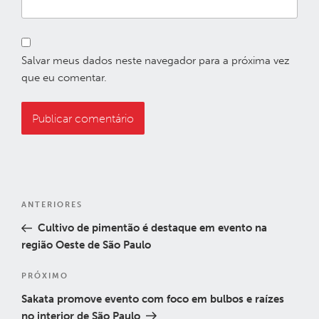
Salvar meus dados neste navegador para a próxima vez
que eu comentar.
Navegação
Post
ANTERIORES
de
anterior
Cultivo de pimentão é destaque em evento na
Post
região Oeste de São Paulo
Próximo
PRÓXIMO
post
Sakata promove evento com foco em bulbos e raízes
no interior de São Paulo