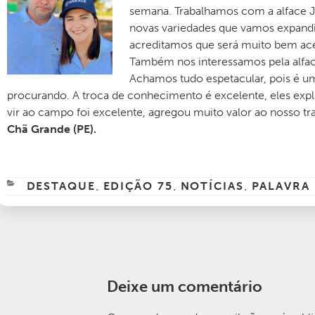
semana. Trabalhamos com a alface 
novas variedades que vamos expandir
acreditamos que será muito bem aceit
Também nos interessamos pela alface
Achamos tudo espetacular, pois é u
procurando. A troca de conhecimento é excelente, eles expl
vir ao campo foi excelente, agregou muito valor ao nosso tra
Chã Grande (PE).
CATEGORIAS
DESTAQUE
EDIÇÃO 75
NOTÍCIAS
PALAVRA
,
,
,
Deixe um comentário