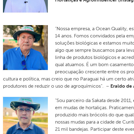
“Nossa empresa, a Ocean Quality, est
14 anos. Fomos convidados pela empr
soluções biológicas e estamos muito
algo que sempre buscamos para lev
linha de produtos biológicos e acre
qual atuamos. É um bom casamento. 
preocupação crescente entre os prod
cultura e política, mas creio que no Paraguai há um certo a
produtores de reduzir o uso de agroquímicos”. –
Eraldo de 
“Sou parceiro da Sakata desde 2011, 
em mudas de hortaliças. Praticament
produzido mais brócolis do que qual
nossas mudas para a cidade de Cur
21 mil bandejas. Participar deste eve