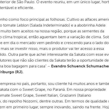
terior de São Paulo. O evento reuniu, em um único lugar, hort
entável e eficiente.
tenho como foco principal as folhosas. Cultivo as alfaces amer
, o tomate Leblon (Salada Indeterminado) e a abobrinha Adele
o muito bem aceitos na nossa região, porque as sementes da
 clima tropical, então aguentam bem a variação de clima. So
je em dia o mercado vem pedindo e crescendo para o lado do
mais se investir nisso, mais o produtor vai ter acesso a essa
dido. Outra parte que achei interessante da Sakata com esse e
tores que não são clientes da Sakata terão a oportunidade de
a boa bagagem para casa” –
Evandro Schuenck Schumacher
riburgo (RJ).
 empresa no país, portanto, sou cliente há muitos anos e tam
 Sakata com o Sweet Grape, no Paraná. Em nossa propriedade
ate Sweet Grape, Sweet Italian, Grazianni (Italiano
o, do repolho Nozomi, dentre outras. Em termos de qualidade
 vem em primeiro lugar, sempre inovando, saindo na frente. Ho