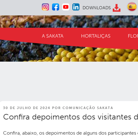
Pular
DOWNLOADS
para
o
conteúdo
A SAKATA
HORTALIÇAS
FLO
PUBLICADO
30 DE JULHO DE 2024
POR
COMUNICAÇÃO SAKATA
EM
Confira depoimentos dos visitantes 
Confira, abaixo, os depoimentos de alguns dos participantes