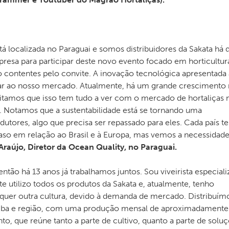
á localizada no Paraguai e somos distribuidores da Sakata há 
esa para participar deste novo evento focado em horticultur
 contentes pelo convite. A inovação tecnológica apresentada 
ar ao nosso mercado. Atualmente, há um grande crescimento 
ditamos que isso tem tudo a ver com o mercado de hortaliças 
Notamos que a sustentabilidade está se tornando uma
utores, algo que precisa ser repassado para eles. Cada país t
traso em relação ao Brasil e à Europa, mas vemos a necessidad
Araújo, Diretor da Ocean Quality, no Paraguai.
então há 13 anos já trabalhamos juntos. Sou viveirista especial
e utilizo todos os produtos da Sakata e, atualmente, tenho
quer outra cultura, devido à demanda de mercado. Distribuím
itiba e região, com uma produção mensal de aproximadamente
nto, que reúne tanto a parte de cultivo, quanto a parte de solu