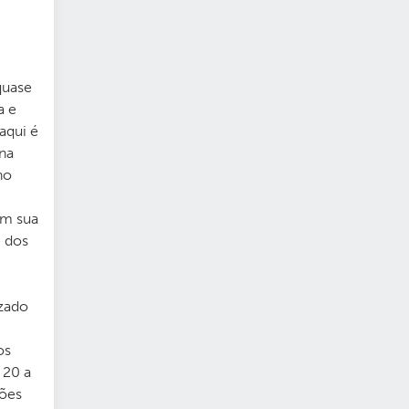
quase
a e
aqui é
na
no
em sua
e dos
izado
os
 20 a
ções