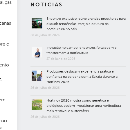
aliças
NOTÍCIAS
Encontro exclusivo reúne grandes produtores para
icanas
discutir tendências, varejo e o futuro da
horticultura no país
28 de julho de 2026
bre o
Inovação no campo: encontros fortalecem e
transformam a horticultura
27 de julho de 2026
vento
Produtores destacam experiência prática e
confiança na parceria com a Sakata durante a
,
Hortinov 2026
26 de julho de 2026
bém
Hortinov 2026 mostra como genética e
biológicos podem impulsionar uma horticultura
mais rentável e sustentável
26 de julho de 2026
 não
je