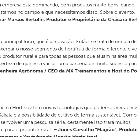
 a empresa está dominando, com produtos muito bons, dando
 estamos no campo e que necessitamos disso. Sobre o evento, 
mar Marcos Bertolin, Produtor e Proprietário da Chácara Bert
principal foco, que é a inovação. Então, se trata de um dia de
xergar o nosso segmento de hortifrúti de forma diferente e ver
o produtor rural e para todas as pessoas que atuam na área mui
erteza de que essa vai ser uma parceria de muito sucesso par
ngenheira Agrônoma / CEO da MX Treinamentos e Host do P
que na Hortinov tem novas tecnologias que podemos ver ao viv
kata e a possibilidade de cultivo de forma sustentável. Como
envolver uma pesquisa séria, certamente isso trará muitos
 e para o produtor rural”
– Jones Carvalho “Magrão”, Produto
agrammer e Youtuber do Magrão Hortaliças).