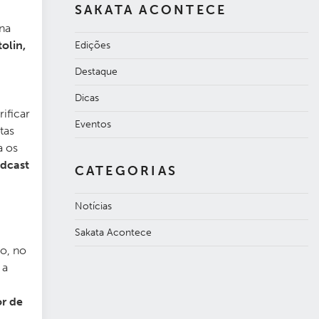
SAKATA ACONTECE
na
olin,
Edições
Destaque
Dicas
ificar
Eventos
tas
a os
odcast
CATEGORIAS
Notícias
Sakata Acontece
o, no
 a
r de