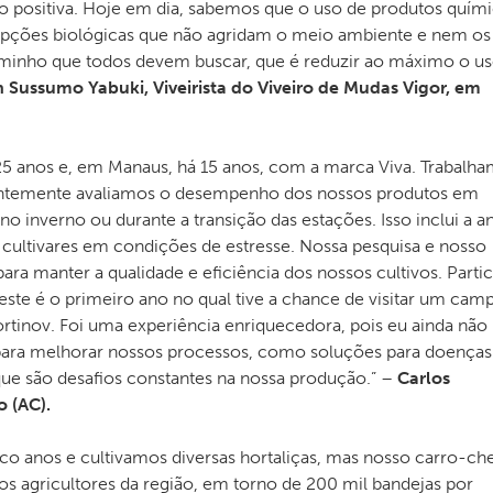
to positiva. Hoje em dia, sabemos que o uso de produtos quím
er opções biológicas que não agridam o meio ambiente e nem os
aminho que todos devem buscar, que é reduzir ao máximo o u
 Sussumo Yabuki, Viveirista do Viveiro de Mudas Vigor, em
5 anos e, em Manaus, há 15 anos, com a marca Viva. Trabalh
antemente avaliamos o desempenho dos nossos produtos em
no inverno ou durante a transição das estações. Isso inclui a an
ultivares em condições de estresse. Nossa pesquisa e nosso
ra manter a qualidade e eficiência dos nossos cultivos. Parti
este é o primeiro ano no qual tive a chance de visitar um cam
ortinov. Foi uma experiência enriquecedora, pois eu ainda não
para melhorar nossos processos, como soluções para doenças
e são desafios constantes na nossa produção.” –
Carlos
o (AC).
co anos e cultivamos diversas hortaliças, mas nosso carro-che
s agricultores da região, em torno de 200 mil bandejas por