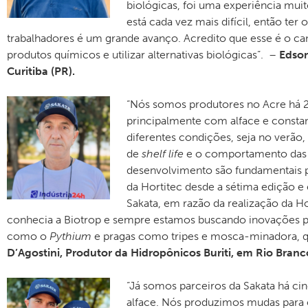
biológicas, foi uma experiência mui
está cada vez mais difícil, então t
trabalhadores é um grande avanço. Acredito que esse é o c
produtos químicos e utilizar alternativas biológicas”. –
Edson
Curitiba (PR).
“Nós somos produtores no Acre há 2
principalmente com alface e const
diferentes condições, seja no verão, 
de
shelf life
e o comportamento das c
desenvolvimento são fundamentais pa
da Hortitec desde a sétima edição e 
Sakata, em razão da realização da H
conhecia a Biotrop e sempre estamos buscando inovações 
como o
Pythium
e pragas como tripes e mosca-minadora, qu
D’Agostini, Produtor da Hidropônicos Buriti, em Rio Branc
“Já somos parceiros da Sakata há cin
alface. Nós produzimos mudas para o