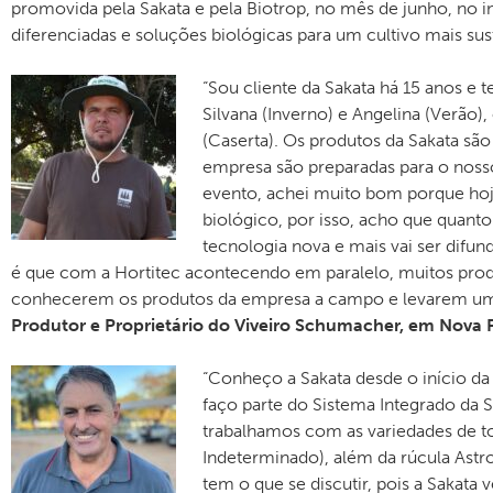
promovida pela Sakata e pela Biotrop, no mês de junho, no in
diferenciadas e soluções biológicas para um cultivo mais sust
“Sou cliente da Sakata há 15 anos e 
Silvana (Inverno) e Angelina (Verão)
(Caserta). Os produtos da Sakata sã
empresa são preparadas para o nosso
evento, achei muito bom porque ho
biológico, por isso, acho que quanto 
tecnologia nova e mais vai ser difun
é que com a Hortitec acontecendo em paralelo, muitos produ
conhecerem os produtos da empresa a campo e levarem um
Produtor e Proprietário do Viveiro Schumacher, em Nova F
“Conheço a Sakata desde o início da
faço parte do Sistema Integrado da
trabalhamos com as variedades de tom
Indeterminado), além da rúcula Astr
tem o que se discutir, pois a Sakata