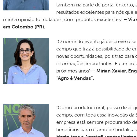
também na parte de porta-enxerto,
resultados excelentes para nós que
minha opinião foi nota dez, com produtos excelentes”
– Vil
em Colombo (PR).
“O nome do evento já descreve o seu 
campo que traz a possibilidade de en
novas oportunidades, pois traz para 
informações importantes. Eu tenho c
próximos anos”
– Mírian Xavier, E
“Agro é Vendas”.
“Como produtor rural, posso dizer 
campo, com toda essa inovação da Sa
empresa está sempre procurando des
benefícios para o ramo de hortaliças
Hortaliças e Agroinfluencer (Inst