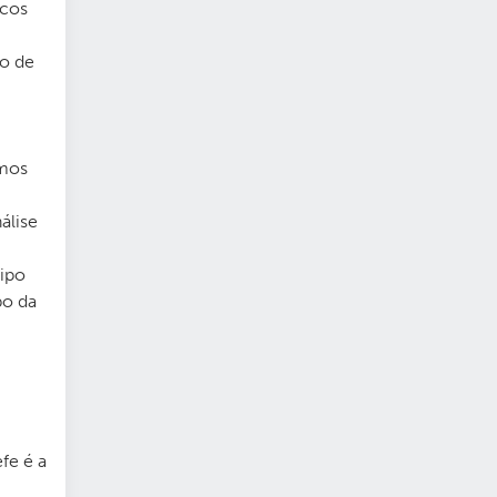
icos
so de
amos
álise
cipo
po da
fe é a