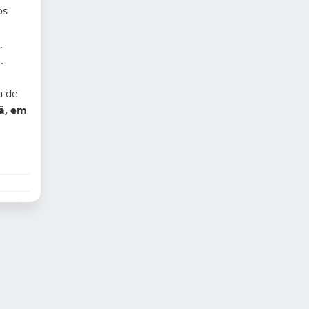
os
.
.
a de
hã, em