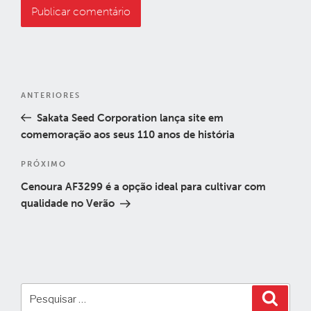
Navegação
Post
ANTERIORES
de
anterior
Sakata Seed Corporation lança site em
Post
comemoração aos seus 110 anos de história
Próximo
PRÓXIMO
post
Cenoura AF3299 é a opção ideal para cultivar com
qualidade no Verão
Pesquisar
Pesqui
por: