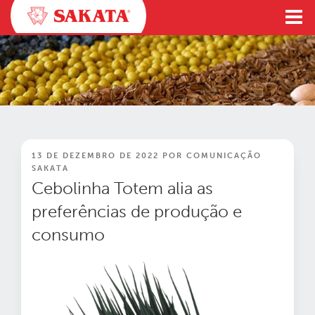
Pular
para
o
conteúdo
PUBLICADO
13 DE DEZEMBRO DE 2022
POR
COMUNICAÇÃO
EM
SAKATA
Cebolinha Totem alia as
preferências de produção e
consumo