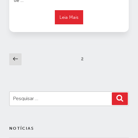
de
…
Leia Mais
Paginação
Página
Página
2
anterior
de
posts
Pesquisar
Pesqui
por:
NOTÍCIAS