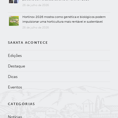
26 de julho de 2026
Hortinov 2026 mostra como genética e biológicos podem
impulsionar uma horticultura mais rentável e sustentável
26 de julho de 2026
SAKATA ACONTECE
Edições
Destaque
Dicas
Eventos
CATEGORIAS
Notícias