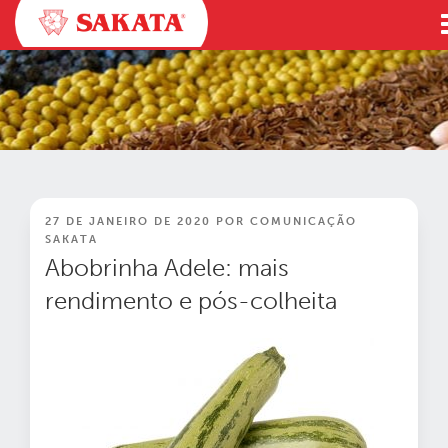
Pular
para
o
conteúdo
PUBLICADO
27 DE JANEIRO DE 2020
POR
COMUNICAÇÃO
EM
SAKATA
Abobrinha Adele: mais
rendimento e pós-colheita