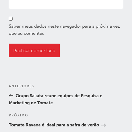
Salvar meus dados neste navegador para a próxima vez
que eu comentar.
Navegação
Post
ANTERIORES
de
anterior
Grupo Sakata reúne equipes de Pesquisa e
Post
Marketing de Tomate
Próximo
PRÓXIMO
post
Tomate Ravena é ideal para a safra de verão