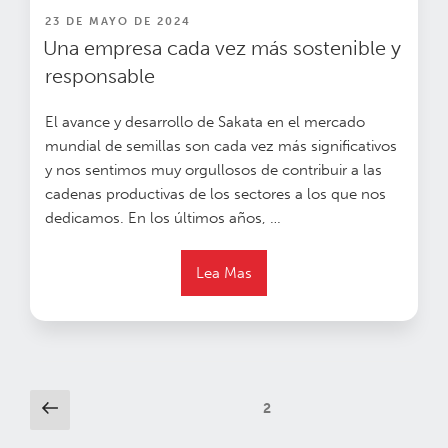
PUBLICADO
23 DE MAYO DE 2024
EN
Una empresa cada vez más sostenible y
responsable
El avance y desarrollo de Sakata en el mercado
mundial de semillas son cada vez más significativos
y nos sentimos muy orgullosos de contribuir a las
cadenas productivas de los sectores a los que nos
dedicamos.
En los últimos años, …
Lea Mas
Paginación
Página
Página
2
anterior
de