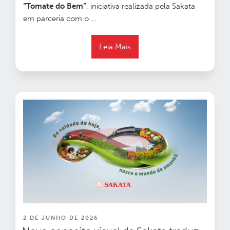
“Tomate do Bem”
, iniciativa realizada pela Sakata
em parceria com o
…
Leia Mais
PUBLICADO
2 DE JUNHO DE 2026
EM